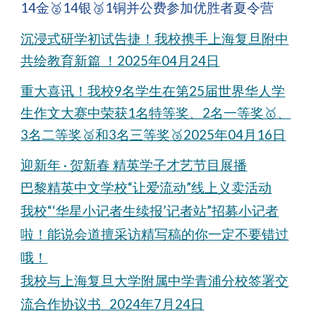
14金🥈14银🥉1铜并公费参加优胜者夏令营
沉浸式研学初试告捷！我校携手上海复旦附中
共绘教育新篇 ！2025年04月24日
重大喜讯！我校9名学生在第25届世界华人学
生作文大赛中荣获1名特等奖、2名一等奖🥇、
3名二等奖🥈和3名三等奖🥉2025年04月16日
迎新年 · 贺新春 精英学子才艺节目展播
巴黎精英中文学校“让爱流动”线上义卖活动
我校“‘华星小记者生续报’记者站”招募小记者
啦！能说会道擅采访精写稿的你一定不要错过
哦！
我校与上海复旦大学附属中学青浦分校签署交
流合作协议书 2024年7月24日