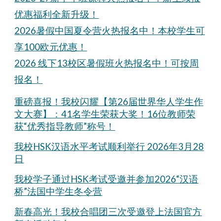
优惠福利全新升级！
2026暑假中国夏令营火热报名中！本校学生可
享100欧元优惠！
2026
线下
13校区
暑假班
火热报名中！
可按周
报名
！
重磅喜报！我校闪耀【第26届世界华人学生作
文大赛】：41名学生荣获大奖！16位教师荣
获“优秀指导教师”称号！
我校HSK汉语水平考试顺利举行 2026年3月28
日
我校学子通过HSK考试受邀并参加2026“汉语
桥”法国中学生冬令营
新春高光！我校合唱团三次受邀登上法国官方