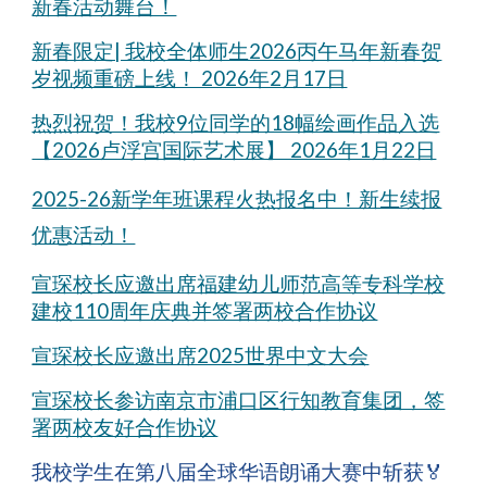
新春活动舞台！
新春限定| 我校全体师生2026丙午马年新春贺
岁视频重磅上线！ 2026年2月17日
热烈祝贺！我校9位同学的18幅绘画作品入选
【2026卢浮宫国际艺术展】 2026年1月22日
202
5
-2
6
新学年班课程火热报名中！新生续报
优惠活动！
宣琛校长应邀出席福建幼儿师范高等专科学校
建校110周年庆典并签署两校合作协议
宣琛校长应邀出席2025世界中文大会
宣琛校长参访南京市浦口区行知教育集团，签
署两校友好合作协议
我校学生在第八届全球华语朗诵大赛中斩获🏅