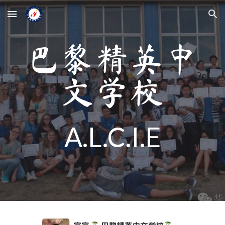
Skip to main content
Skip to navigation
巴黎精英中
文学校
A.L.C.I.E