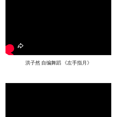
洪子然 自编舞蹈 《左手指月》