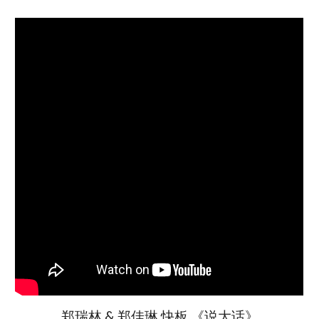
郑瑞林 & 郑佳琳 快板 《说大话》