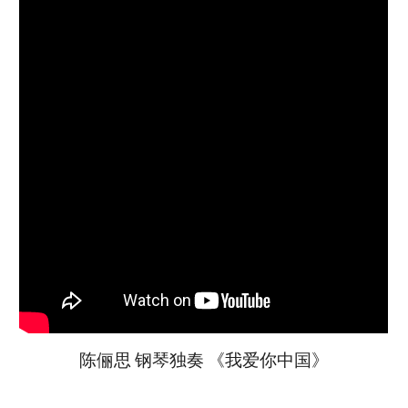
陈俪思 钢琴独奏 《我爱你中国》