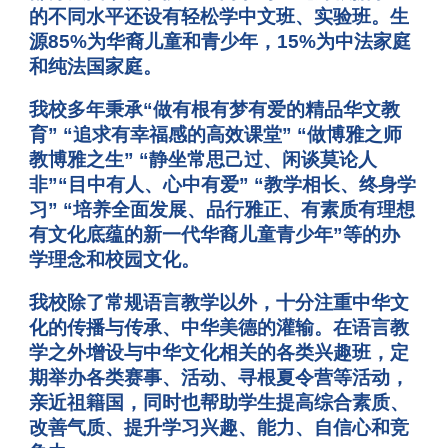
的不同水平还设有轻松学中文班、实验班。生
源85%为华裔儿童和青少年，15%为中法家庭
和纯法国家庭。
我校多年秉承“做有根有梦有爱的精品华文教
育” “追求有幸福感的高效课堂” “做博雅之师
教博雅之生” “静坐常思己过、闲谈莫论人
非”“目中有人、心中有爱” “教学相长、终身学
习” “培养全面发展、品行雅正、有素质有理想
有文化底蕴的新一代华裔儿童青少年”等的办
学理念和校园文化。
我校除了常规语言教学以外，十分注重中华文
化的传播与传承、中华美德的灌输。在语言教
学之外增设与中华文化相关的各类兴趣班，定
期举办各类赛事、活动、寻根夏令营等活动，
亲近祖籍国，同时也帮助学生提高综合素质、
改善气质、提升学习兴趣、能力、自信心和竞