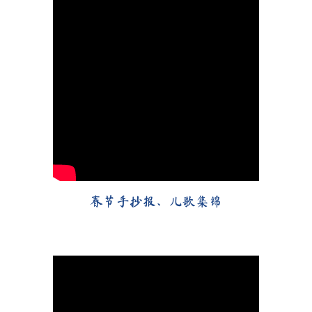
春节手抄报、儿歌集锦