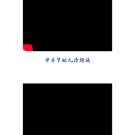
母亲节献礼诗朗诵