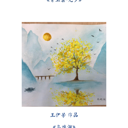
王伊芳 作品
《鸟鸣涧》