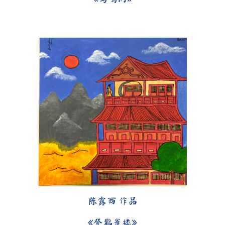
陈露西 作品
《登鹳雀楼》