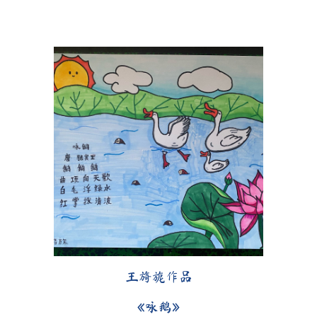
王旖旎作品
《咏鹅》