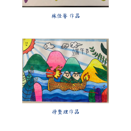
林佳馨 作品
待整理作品