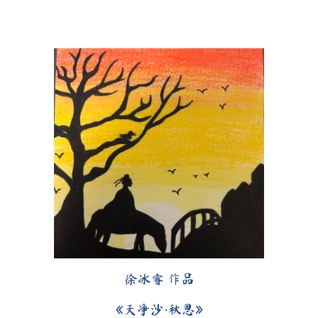
徐冰睿 作品
《天净沙·秋思》