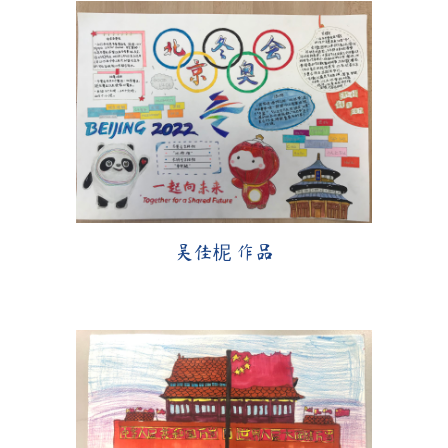
吴佳柅 作品