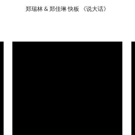
郑瑞林 & 郑佳琳 快板 《说大话》