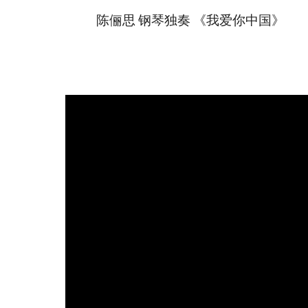
陈俪思 钢琴独奏 《我爱你中国》