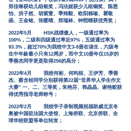
郑佳琳获幼儿组银奖，冯法妮获少儿组铜奖、陈恩
怡、洪子然、胡紫萱、季炜毅、欧阳秭瑜、瞿敬
函、王金铭、张暖晴、郑瑞林、钟熙晴获优秀奖
；
2022年5月
HSK战绩傲人，一级通过率为
100%，二级和四级通过率近97%，五级通过率为
93.3%，超过70%为我校中文3-8册在读生，六级考
生中年龄最小只有12周岁，而中文10册年仅15岁的
季善杰同学更是取得256的高分
；
2022年4月
我校何彬、何昀桓、王伊芳、季善
杰、蔡含桢同学分别获得第22届“世界华人学生作文
大赛” 一、二、三等奖，朱艳芬、韩晶晶、谢艳蛟获
得优秀指导老师称号
；
2022年2月
我校学子录制视频祝福助威北京冬
奥被中国驻法国大使馆、上海侨联、北京侨联、全
球华校联盟等单位转发
；