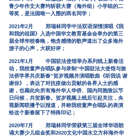
青少年作文大赛均斩获大赛（海外组）小学组的二
等奖，是法国唯一入围的两名同学
；
2021年2月
郑瑞林同学中法双语深情演唱《我
和我的祖国》入选中国华文教育基金会举办的第三
届全球华校春晚，饱含感情的歌声道出了众多海外
游子的心声，大获好评
；
2021年1月
中国驻法使馆举办系列线上新春活
动，我校童声合唱队参与录制“中国驻法大使馆与旅
法侨学界共庆新春”贺岁视频并演唱歌曲《听我说 谢
谢你》，表达了对抗疫做出贡献的各界人士的感
谢，也藉此向所有海外华人华侨、国内同胞致以节
日问候，共贺新春。贺岁视频上线后引起关注，央
视新闻联播予以报道，并称我校童声合唱队的表演
给这个新春留下了特殊印记
；
2020年7月
郑瑞林同学荣获第三届全球华语朗
诵大赛少儿组金奖和2020文化中国水立方杯海外华