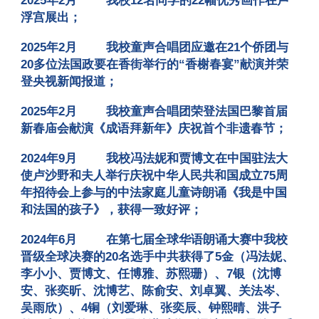
2025年2月
我校12名同学的22幅优秀画作在卢
浮宫展出
；
2025年2月
我校童声合唱团应邀在21个侨团与
20多位法国政要在香街举行的“香榭春宴”献演并荣
登央视新闻报道
；
2025年2月
我校童声合唱团荣登法国巴黎首届
新春庙会献演《成语拜新年》庆祝首个非遗春节
；
2024年9月
我校冯法妮和贾博文在中国驻法大
使卢沙野和夫人举行庆祝中华人
民
共和国成立75周
年招待会上参与的中法家庭儿童诗朗诵《我是中国
和法国的孩子》，获得一致好评
；
2024年6月
在第七届全球华语朗诵大赛中我校
晋级全球决赛的20名选手中共获得了5金（冯法妮、
李小小、贾博文、任博雅、苏熙珊）、7银（沈博
安、张奕昕、沈博艺、陈俞安、刘卓翼、关法岑、
吴雨欣）、4铜（刘爱琳、张奕辰、钟熙晴、洪子