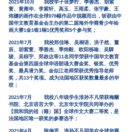
2021年10月
我校学子张梦柠、季善杰、胡紫
萱、黄雍华、李紫轩、高玉、王雨柔、张宇豪、王
炜娜的画作在全球976幅作品中脱颖而出，斩获由中
国华文教育基金会主办的第二届海外华裔青少年绘
画大赛1金1银1铜1优秀奖和5个参与奖
；
2021年7月
我校郑佳琳、吴桐语、洪子然、董
辰、胡紫萱、季善杰、季炜毅、欧阳秭瑜、吴騿
骏、吴棕宇、郑啟达等11名同学荣获中国华文教育
基金会第四届全球华语朗诵大赛金奖、银奖、优秀
奖、最具潜力奖。金似江老师荣获优秀指导老师
奖，共13个奖项。成为法国地区获奖数量最多的华
校
；
2021年7月
我校八年级学生淮孙不凡荣获梅蘭
书院、北京语言大学、北京华文学院共同举办的
【我和我的祖（籍）国】全球作文大赛二等奖，是
法国地区唯一获奖的参赛选手
；
2021年
4
月
陈俪思、淮孙不凡同学在全球华裔