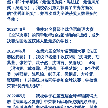
然）和2个单项奖（最佳潜质奖：冯法妮，最佳风采
奖：吴雨欣），我校名列第九获得了主办方颁发
的“优秀组织奖”，并再次成为全法获奖人数最多的
华校
；
2023年6月
我校14名晋级全球华语朗诵大赛
【全球决赛】的同学取得1金2银4铜的好成绩，成为
决赛法国地区获奖人数最多的学校
；
2023年6月
在第六届全球华语朗诵大赛【法国
赛区复赛】中，我校17名选手收获6银（沈博安、胡
紫萱、张艺苧、洪子然、沈博言、吴雨欣）、4铜
（冯法妮、戴渝霖、蒋润依、王书梦媛）、6个优秀
奖（钟熙晴、陈恩怡、彭子乐、吴桐语、方梓霁、
张暖晴）！并选送14名同学参加全球决赛，学校也
荣获“优秀组织奖”
；
2022年5月
我校学子在第五届全球华语朗诵大
赛【法国地区复赛】中荣获1金4铜9优秀的好成绩。
在【全球决赛】中收获1银1铜和10个优秀奖。其中