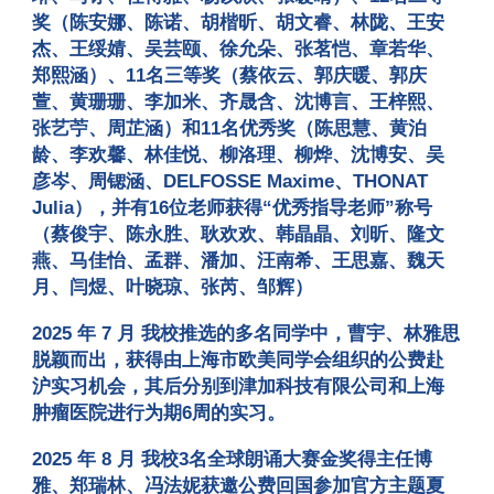
奖（陈安娜、陈诺、胡楷昕、胡文睿、林陇、王安
杰、王绥婧、吴芸颐、徐允朵、张茗恺、章若华、
郑熙涵）、11名三等奖（蔡依云、郭庆暖、郭庆
萱、黄珊珊、李加米、齐晟含、沈博言、王梓熙、
张艺苧、周芷涵）和11名优秀奖（陈思慧、黄泊
龄、李欢馨、林佳悦、柳洛理、柳烨、沈博安、吴
彦岑、周锶涵、DELFOSSE Maxime、THONAT
Julia），并有16位老师获得“优秀指导老师”称号
（蔡俊宇、陈永胜、耿欢欢、韩晶晶、刘昕、隆文
燕、马佳怡、孟群、潘加、汪南希、王思嘉、魏天
月、闫煜、叶晓琼、张芮、邹辉）
2025 年 7 月 我校推选的多名同学中，曹宇、林雅思
脱颖而出，获得由上海市欧美同学会组织的公费赴
沪实习机会，其后分别到津加科技有限公司和上海
肿瘤医院进行为期6周的实习。
2025 年 8 月 我校3名全球朗诵大赛金奖得主任博
雅、郑瑞林、冯法妮获邀公费回国参加官方主题夏