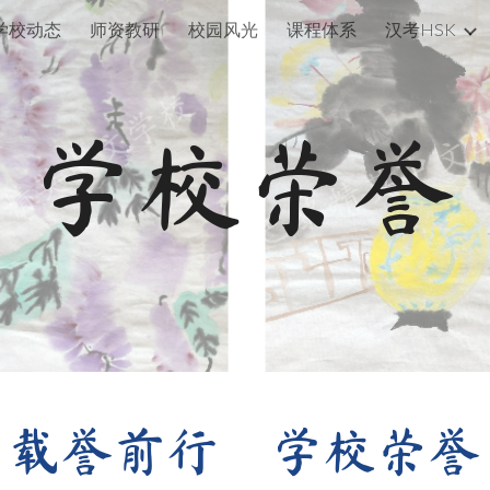
学校动态
师资教研
校园风光
课程体系
汉考HSK
ip to main content
Skip to navigat
学校
荣誉
载誉前行
学校荣誉